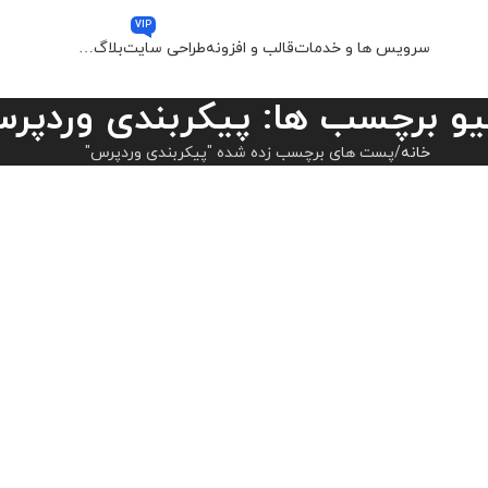
VIP
سرویس ها و خدمات
قالب و افزونه
طراحی سایت
بلاگ
…
یو برچسب ها: پیکربندی وردپر
خانه
پست های برچسب زده شده "پیکربندی وردپرس"