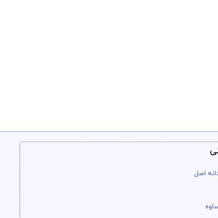
ی
انه اصل
اوه