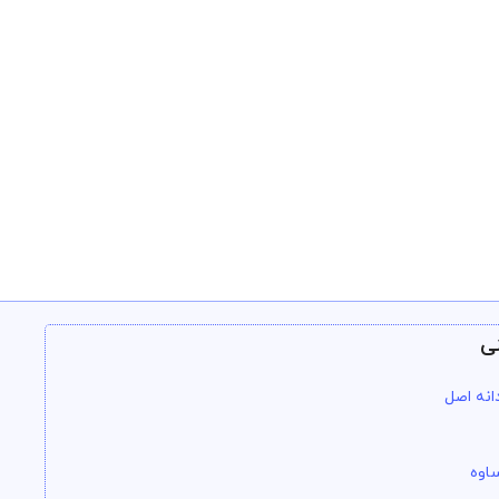
ی
انه اصل
اوه