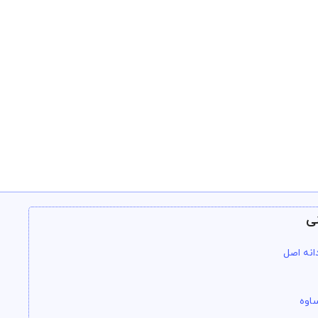
ی
انه اصل
اوه