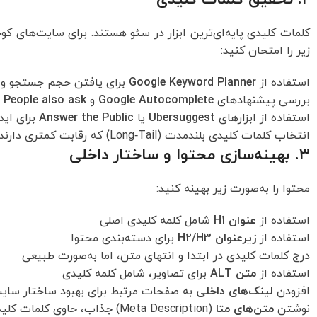
کلمات کلیدی پایه‌ای‌ترین ابزار در سئو هستند. برای سایت‌های ک
زیر را امتحان کنید:
استفاده از
Google Keyword Planner
برای یافتن حجم جستجو و 
بررسی پیشنهادهای
Google Autocomplete
و
People also ask
استفاده از ابزارهای
Ubersuggest
یا
Answer the Public
برای اید
انتخاب کلمات کلیدی بلندمدت (Long‑Tail) که رقابت کمتری دارند
۳. بهینه‌سازی محتوا و ساختار داخلی
محتوا را به‌صورت زیر بهینه کنید:
استفاده از
عنوان H1
شامل کلمه کلیدی اصلی
استفاده از
زیرعنوان H2/H3
برای دسته‌بندی محتوا
درج کلمات کلیدی در ابتدا و انتهای متن، اما به‌صورت طبیعی
استفاده از
متن ALT
برای تصاویر، شامل کلمه کلیدی
افزودن
لینک‌های داخلی
به صفحات مرتبط برای بهبود ساختار سای
نوشتن
متن‌های متا
(Meta Description) جذاب، حاوی کلمات کلیدی و حداکثر 160 کاراکتر