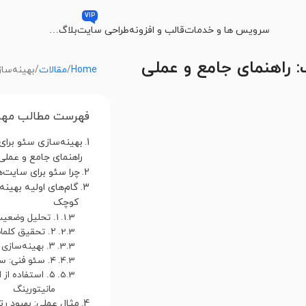
VIP
سرویس ها و خدمات
قالب و افزونه
طراحی سایت
بلاگ
…
 راهنمای جامع و عملی
Home
مقالات
بهینه‌سا
فهرست مطالب مهم
بهینه‌سازی سئو برا
راهنمای جامع و عملی
چرا سئو برای سایت
گام‌های اولیه بهین
کوچک
۱. تحلیل وضعیت کنونی سایت
۲. تحقیق کلمات کلیدی
۳. بهینه‌سازی محتوا و ساختار داخلی
۴. سئو فنی: سرعت، موبایل و امنیت
۵. استفاده از ا
مانیتورینگ
مثال عملی: بهبود 