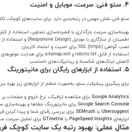
۴. سئو فنی: سرعت، موبایل و امنیت
سئو فنی نقش مهمی در رتبه‌بندی دارد. برای سایت‌های کوچک، نکات
بهینه‌سازی سرعت بارگذاری با فشرده‌سازی تصاویر، استفاده از کش مر
اطمینان از سازگاری با موبایل (Responsive Design) و استفاده از
P
نصب گواهی SSL (https) برای امنیت و اعتماد کاربران
استفاده از فایل robots.txt و sitemap.xml برای هدایت موتورهای جستجو
کاهش لینک‌های شکسته و ریدایرکت‌های نامناسب
۵. استفاده از ابزارهای رایگان برای مانیتورینگ
برای پیگیری پیشرفت سئو، به‌صورت منظم از ابزارهای زیر بهره ببری
Google Analytics
برای مشاهده ترافیک، نرخ خروج و صفحات پر با
Google Search Console
برای مانیتورینگ خطاها و بهینه‌سازی س
Ubersuggest
یا
SEMrush
برای بررسی رقبای شما و پیدا کردن ف
ابزارهای
PageSpeed Insights
یا
GTmetrix
برای تحلیل سرعت سا
مثال عملی: بهبود رتبه یک سایت کوچک فرو