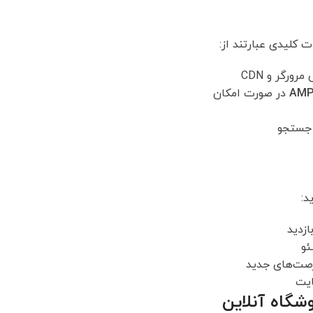
 کلیدی عبارتند از:
ورگر و CDN
AM
در صورت امکان
د:
زدید
ئو
رصت‌های جدید
یت
شگاه آنلاین