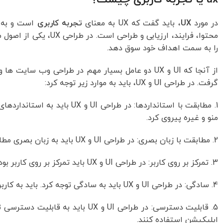
در مورد
UX
، باید گفت که UX به معنای
تجربه کاربری
را به سمت اهداف خود سوق دهد.
از آنجا که UI و UX دو عامل بسیار مهم در طراحی وب
گرفت. در طراحی UI و UX، باید به موارد زیر توجه کرد:
منو و غیره پیروی کرد.
2. مطابقت با زبان بصری: در طراحی UI و UX باید به زبان بصری مطابقت کرد. برای مثال، در طراحی UI باید به رنگ ها، فونت ها، تصاویر و غیره توجه کرد.
3. تمرکز بر روی کاربر: در طراحی UI و UX باید تمرکز بر روی کاربر بود. باید به نیازهای کاربران توجه کرد و سپس برای آنها طراحی کرد.
4. سادگی: در طراحی UI و UX باید به سادگی توجه کرد. باید به کاربران اجازه داده شود به راحتی و با سادگی از سایت یا اپلیکیشن استفاده کنند.
5. قابلیت دسترسی: در طراحی UI و X
اپلیکیشن استفاده کنند.