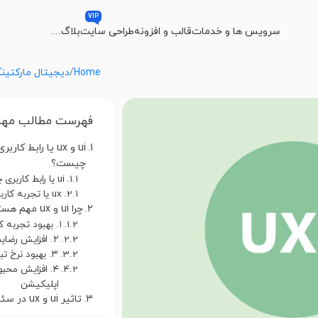
VIP
سرویس ها و خدمات
قالب و افزونه
طراحی سایت
بلاگ
…
Home
دیجیتال مارکتین
فهرست مطالب مهم
ui و ux یا رابط ک
چیست؟
ui یا رابط کاربری چیست؟
ux یا تجربه کاربری چیست؟
چرا ui و ux مهم هستند؟
۱. بهبود تجربه کاربری
۲. افزایش رضایت کاربران
۳. بهبود نرخ تبدیل
۴. افزایش محب
اپلیکیشن
تاثیر ui و ux در سئو